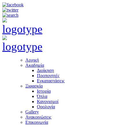
Αρχική
Ακαδημία
Διοίκηση
Προπονητές
Εγκαταστάσεις
Ξιφασκία
Ιστορία
Όπλα
Κανονισμοί
Ορολογία
Gallery
Ανακοινώσεις
Επικοινωνία