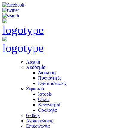
Αρχική
Ακαδημία
Διοίκηση
Προπονητές
Εγκαταστάσεις
Ξιφασκία
Ιστορία
Όπλα
Κανονισμοί
Ορολογία
Gallery
Ανακοινώσεις
Επικοινωνία