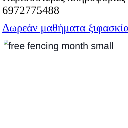
6972775488
Δωρεάν μαθήματα ξιφασκία
μάθημά μας.
Επίσης όπως και πέρσι, έτσι
καθιερώνουμε τον free fenci
Ο Ιούνιος συνεπώς είναι δωρ